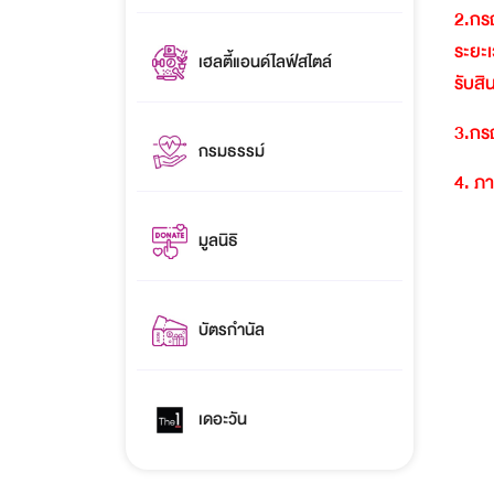
2.
กรณ
ระยะเ
เฮลตี้แอนด์ไลฟ์สไตล์
รับสิ
3.
กรณ
กรมธรรม์
4.
ภา
มูลนิธิ
บัตรกำนัล
เดอะวัน