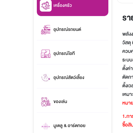
เครื่องครัว
รา
อุปกรณ์รถยนต์
พลังง
วัสดุ
ควบค
อุปกรณ์ไอที
ระบบส
ตั้งค
ตัดกา
อุปกรณ์สัตว์เลี้ยง
ตั้งเ
เหมาะ
ของเล่น
หมาย
1.
การ
ซื้อส
มูเตลู & อาร์ตทอย