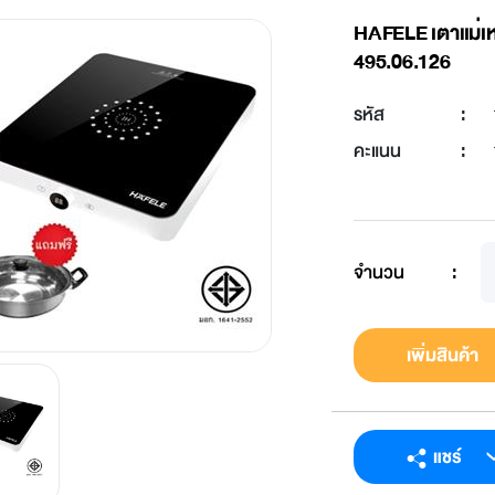
HAFELE เตาแม่เหล
495.06.126
รหัส
:
คะแนน
:
จำนวน
:
เพิ่มสินค้า
แชร์