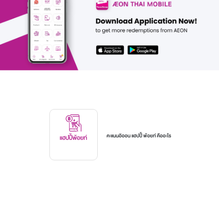
คะแนนอิออน แฮปปี้ พ้อยท์ คืออะไร
แฮปปี้พ้อยท์