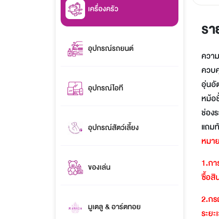
เครื่องครัว
รา
อุปกรณ์รถยนต์
ความจ
ควบคุ
อุ่นอ
อุปกรณ์ไอที
หม้อช
ช่อง
แถมทั
อุปกรณ์สัตว์เลี้ยง
หมาย
1.
การ
ของเล่น
ซื้อส
2.
กรณ
มูเตลู & อาร์ตทอย
ระยะเ