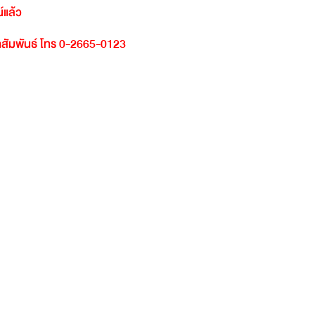
์แล้ว
สัมพันธ์
โทร
0-2665-0123