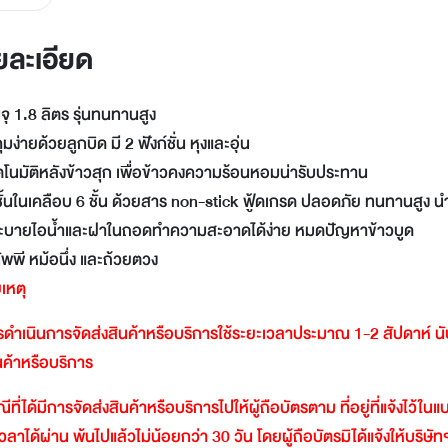
LINE
Facebook
ยละเอียด
Twitter
Email
ุ 1.8 ลิตร รุ่นทนทานสูง
มง่ายด้วยลูกบิด มี 2 ฟังก์ชั่น หุงและอุ่น
ัตโนมัติหลังข้าวสุก เพื่อข้าวคงความร้อนหอมน่ารับประทาน
ั้นในเคลือบ 6 ชั้น ด้วยสาร non-stick ฟู้ดเกรด ปลอดภัย ทนทานสูง นำค
ระบายไอน้ำและฝาในถอดทำความสะอาดได้ง่าย หมดปัญหาข้าวบูด
พพี หม้อนึ่ง และถ้วยตวง
เหตุ
ดำเนินการจัดส่งสินค้าหรือบริการใช้ระยะเวลาประมาณ
1-2
สัปดาห์
น
ินค้าหรือบริการ
ีที่ได้มีการจัดส่งสินค้าหรือบริการไปให้ผู้ถือบัตรตาม
ที่อยู่ที่แจ้งไว้ใ
วลาได้ผ่าน
พ้นไปแล้วไม่น้อยกว่า
30
วัน
โดยผู้ถือบัตรมิได้แจ้งให้บริษัท