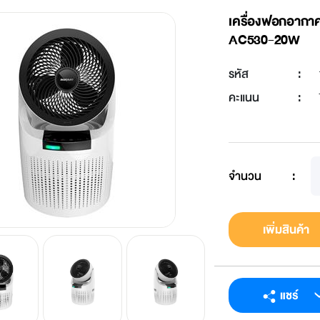
เครื่องฟอกอากา
AC530-20W
รหัส
:
คะแนน
:
จำนวน
:
เพิ่มสินค้า
แชร์