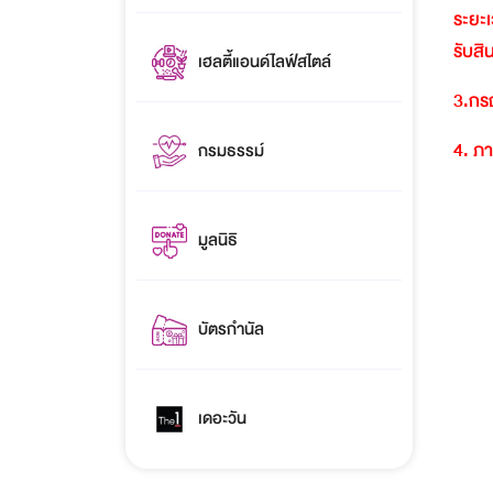
ระยะเ
รับสิ
เฮลตี้แอนด์ไลฟ์สไตล์
3.
กรณ
4.
ภา
กรมธรรม์
มูลนิธิ
บัตรกำนัล
เดอะวัน