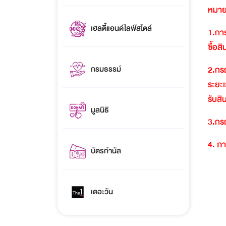
หมาย
เฮลตี้แอนด์ไลฟ์สไตล์
1.
การ
ซื้อส
กรมธรรม์
2.
กรณ
ระยะเ
รับสิ
มูลนิธิ
3.
กรณ
4.
ภา
บัตรกำนัล
เดอะวัน