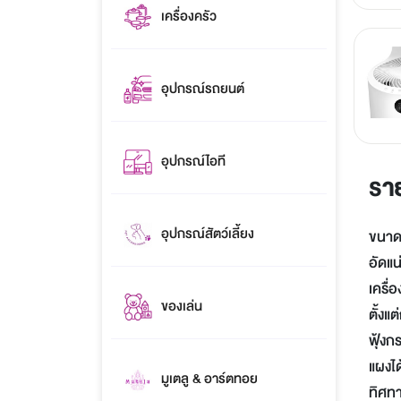
เครื่องครัว
อุปกรณ์รถยนต์
อุปกรณ์ไอที
รา
อุปกรณ์สัตว์เลี้ยง
ขนาดพ
อัดแ
เครื
ของเล่น
ตั้งแ
ฟุ้งก
แผงได
มูเตลู & อาร์ตทอย
ทิศทา