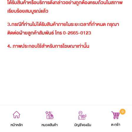
ได้รับสินค้าหรือบริการดังกล่าวอย่างถูกต้องครบถ้วนในสภาพ
เรียบร้อยสมบูรณ์แล้ว
3.
กรณีที่ท่านไม่ได้รับสินค้าภายในระยะเวลาที่กำหนด
กรุณา
ติดต่อฝ่ายลูกค้าสัมพันธ์
โทร
0-2665-0123
4.
ภาพประกอบใช้สำหรับการโฆษณาเท่านั้น
0
ข้อตกลงและเงื่อนไข
นโยบายความเป็นส่วนตัว
แผนผังเว็บไซต์
ตะกร้า
หน้าหลัก
บัญชีของฉัน
หมวดสินค้า
สงวนลิขสิทธิ์ 2564 บริษัท อิออน ธนสินทรัพย์ (ไทยแลนด์) จำกัด (มหาชน)