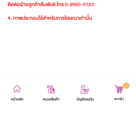
ติดต่อฝ่ายลูกค้าสัมพันธ์
โทร
0-2665-0123
4.
ภาพประกอบใช้สำหรับการโฆษณาเท่านั้น
0
ข้อตกลงและเงื่อนไข
นโยบายความเป็นส่วนตัว
แผนผังเว็บไซต์
ตะกร้า
หน้าหลัก
บัญชีของฉัน
หมวดสินค้า
สงวนลิขสิทธิ์ 2564 บริษัท อิออน ธนสินทรัพย์ (ไทยแลนด์) จำกัด (มหาชน)