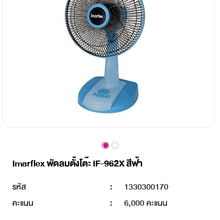
Imarflex พัดลมตั้งโต๊ะ IF-962X สีฟ้า
รหัส
:
1330300170
คะแนน
:
6,000 คะแนน