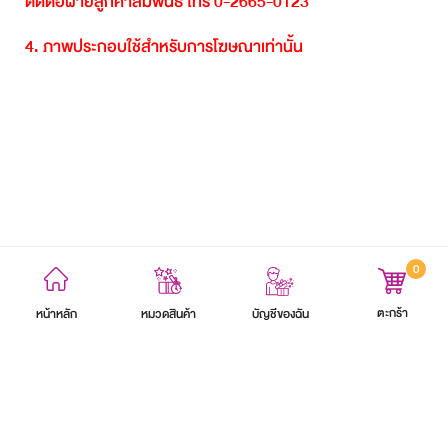
ติดต่อฝ่ายลูกค้าสัมพันธ์
โทร
0-2665-0123
4.
ภาพประกอบใช้สำหรับการโฆษณาเท่านั้น
0
ข้อตกลงและเงื่อนไข
นโยบายความเป็นส่วนตัว
แผนผังเว็บไซต์
ตะกร้า
หน้าหลัก
บัญชีของฉัน
หมวดสินค้า
สงวนลิขสิทธิ์ 2564 บริษัท อิออน ธนสินทรัพย์ (ไทยแลนด์) จำกัด (มหาชน)