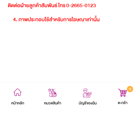
ติดต่อฝ่ายลูกค้าสัมพันธ์
โทร
0-2665-0123
4.
ภาพประกอบใช้สำหรับการโฆษณาเท่านั้น
0
ข้อตกลงและเงื่อนไข
นโยบายความเป็นส่วนตัว
แผนผังเว็บไซต์
ตะกร้า
หน้าหลัก
บัญชีของฉัน
หมวดสินค้า
สงวนลิขสิทธิ์ 2564 บริษัท อิออน ธนสินทรัพย์ (ไทยแลนด์) จำกัด (มหาชน)