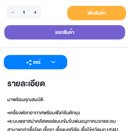
เพิ่มสินค้า
แลกสินค้า
แชร์
LINE
รายละเอียด
Facebook
Twitter
มาพร้อมคุณสมบัติ
Email
•เครื่องฟอกอากาศพร้อมฟังก์ชันดักยุง
•ระบบพลาสม่าคลัสเตอร์แบบเข้มข้นพ่นอนุภาคบวกและลบ
สามารถฆ่าเชื้อโรค เชื้อรา เชื้อแบคทีเรีย เชื้อไข้หวัดนก H5N1