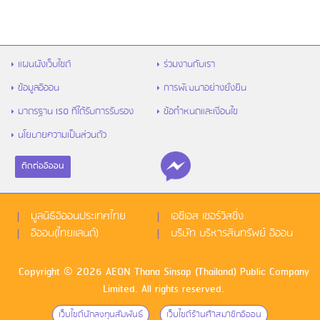
แผนผังเว็บไซต์
ร่วมงานกับเรา
ข้อมูลอิออน
การพัฒนาอย่างยั่งยืน
มาตรฐาน ISO ที่ได้รับการรับรอง
ข้อกำหนดและเงื่อนไข
นโยบายความเป็นส่วนตัว
ติดต่ออิออน
มูลนิธิอิออนประเทศไทย
เอซีเอส เซอร์วิสซิ่ง
อิออน(ไทยแลนด์)
บริษัท บริหารสินทรัพย์ อิออน
Copyright © 2026 AEON Thana Sinsap (Thailand) Public Company
Limited. All rights reserved.
เว็บไซด์นักลงทุนสัมพันธ์
เว็บไซด์ร้านค้าสมาชิกอิออน