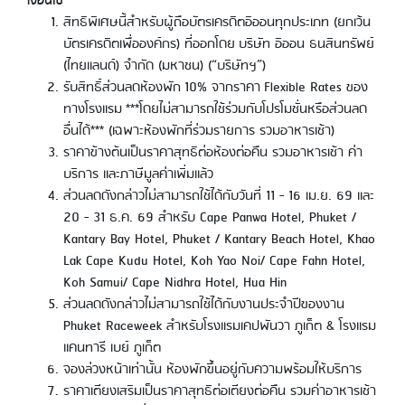
เงื่อนไข
สิทธิพิเศษนี้สำหรับผู้ถือบัตรเครดิตอิออนทุกประเภท (ยกเว้น
บัตรเครดิตเพื่อองค์กร) ที่ออกโดย บริษัท อิออน ธนสินทรัพย์
(ไทยแลนด์) จำกัด (มหาชน) (“บริษัทฯ”)
รับสิทธิ์ส่วนลดห้องพัก 10% จากราคา Flexible Rates ของ
ทางโรงแรม ***โดยไม่สามารถใช้ร่วมกับโปรโมชั่นหรือส่วนลด
อื่นได้*** (เฉพาะห้องพักที่ร่วมรายการ รวมอาหารเช้า)
ราคาข้างต้นเป็นราคาสุทธิต่อห้องต่อคืน รวมอาหารเช้า ค่า
บริการ และภาษีมูลค่าเพิ่มแล้ว
ส่วนลดดังกล่าวไม่สามารถใช้ได้กับวันที่ 11 - 16 เม.ย. 69 และ
20 - 31 ธ.ค. 69 สำหรับ Cape Panwa Hotel, Phuket /
Kantary Bay Hotel, Phuket / Kantary Beach Hotel, Khao
Lak Cape Kudu Hotel, Koh Yao Noi/ Cape Fahn Hotel,
Koh Samui/ Cape Nidhra Hotel, Hua Hin
ส่วนลดดังกล่าวไม่สามารถใช้ได้กับงานประจำปีของงาน
Phuket Raceweek สำหรับโรงแรมเคปพันวา ภูเก็ต & โรงแรม
แคนทารี เบย์ ภูเก็ต
จองล่วงหน้าเท่านั้น ห้องพักขึ้นอยู่กับความพร้อมให้บริการ
ราคาเตียงเสริมเป็นราคาสุทธิต่อเตียงต่อคืน รวมค่าอาหารเช้า