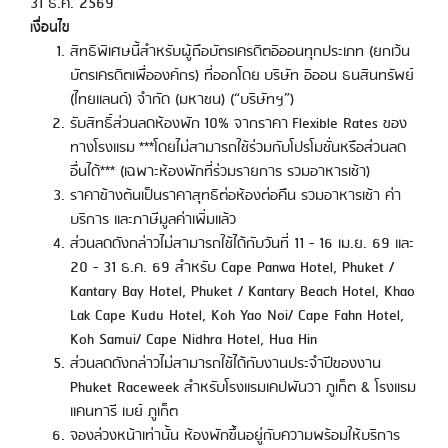
31 ธ.ค. 2569
เงื่อนไข
สิทธิพิเศษนี้สำหรับผู้ถือบัตรเครดิตอิออนทุกประเภท (ยกเว้น
บัตรเครดิตเพื่อองค์กร) ที่ออกโดย บริษัท อิออน ธนสินทรัพย์
(ไทยแลนด์) จำกัด (มหาชน) (“บริษัทฯ”)
รับสิทธิ์ส่วนลดห้องพัก 10% จากราคา Flexible Rates ของ
ทางโรงแรม ***โดยไม่สามารถใช้ร่วมกับโปรโมชั่นหรือส่วนลด
อื่นได้*** (เฉพาะห้องพักที่ร่วมรายการ รวมอาหารเช้า)
ราคาข้างต้นเป็นราคาสุทธิต่อห้องต่อคืน รวมอาหารเช้า ค่า
บริการ และภาษีมูลค่าเพิ่มแล้ว
ส่วนลดดังกล่าวไม่สามารถใช้ได้กับวันที่ 11 - 16 เม.ย. 69 และ
20 - 31 ธ.ค. 69 สำหรับ Cape Panwa Hotel, Phuket /
Kantary Bay Hotel, Phuket / Kantary Beach Hotel, Khao
Lak Cape Kudu Hotel, Koh Yao Noi/ Cape Fahn Hotel,
Koh Samui/ Cape Nidhra Hotel, Hua Hin
ส่วนลดดังกล่าวไม่สามารถใช้ได้กับงานประจำปีของงาน
Phuket Raceweek สำหรับโรงแรมเคปพันวา ภูเก็ต & โรงแรม
แคนทารี เบย์ ภูเก็ต
จองล่วงหน้าเท่านั้น ห้องพักขึ้นอยู่กับความพร้อมให้บริการ