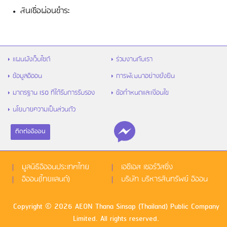
สินเชื่อผ่อนชำระ
แผนผังเว็บไซต์
ร่วมงานกับเรา
ข้อมูลอิออน
การพัฒนาอย่างยั่งยืน
มาตรฐาน ISO ที่ได้รับการรับรอง
ข้อกำหนดและเงื่อนไข
นโยบายความเป็นส่วนตัว
ติดต่ออิออน
มูลนิธิอิออนประเทศไทย
เอซีเอส เซอร์วิสซิ่ง
อิออน(ไทยแลนด์)
บริษัท บริหารสินทรัพย์ อิออน
Copyright © 2026 AEON Thana Sinsap (Thailand) Public Company
Limited. All rights reserved.