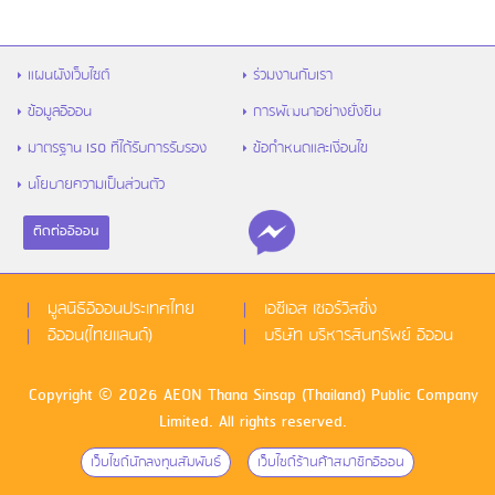
แผนผังเว็บไซต์
ร่วมงานกับเรา
ข้อมูลอิออน
การพัฒนาอย่างยั่งยืน
มาตรฐาน ISO ที่ได้รับการรับรอง
ข้อกำหนดและเงื่อนไข
นโยบายความเป็นส่วนตัว
ติดต่ออิออน
มูลนิธิอิออนประเทศไทย
เอซีเอส เซอร์วิสซิ่ง
อิออน(ไทยแลนด์)
บริษัท บริหารสินทรัพย์ อิออน
Copyright © 2026 AEON Thana Sinsap (Thailand) Public Company
Limited. All rights reserved.
เว็บไซด์นักลงทุนสัมพันธ์
เว็บไซด์ร้านค้าสมาชิกอิออน