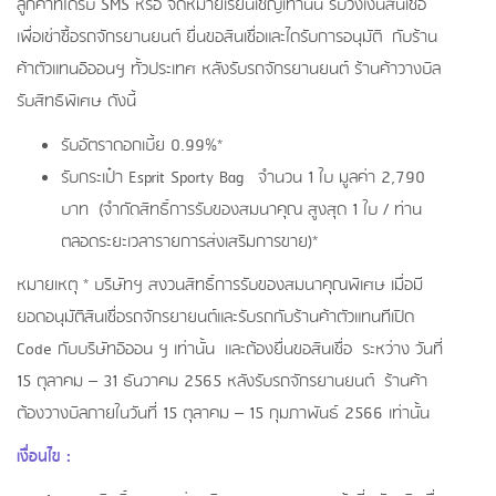
ลูกค้าที่ได้รับ SMS
หรือ จดหมายเรียนเชิญเท่านั้น รับวงเงินสินเชื่อ
เพื่อเช่าซื้อรถจักรยานยนต์ ยื่นขอสินเชื่อและไดรับการอนุมัติ กับร้าน
ค้าตัวแทนอิออนฯ ทั้วประเทศ หลังรับรถจักรยานยนต์ ร้านค้าวางบิล
รับสิทธิพิเศษ ดังนี้
รับอัตราดอกเบี้ย 0.99%*
รับกระเป๋า Esprit Sporty Bag
จำนวน 1 ใบ มูลค่า 2,790
บาท (จำกัดสิทธิ์การรับของสมนาคุณ สูงสุด 1 ใบ / ท่าน
ตลอดระยะเวลารายการส่งเสริมการขาย)*
หมายเหตุ * บริษัทฯ สงวนสิทธิ์การรับของสมนาคุณพิเศษ เมื่อมี
ยอดอนุมัติสินเชื่อรถจักรยายนต์และรับรถกับร้านค้าตัวแทนทีเปิด
Code
กับบริษัทอิออน ฯ เท่านั้น และต้องยื่นขอสินเชื่อ ระหว่าง วันที่
15
ตุลาคม – 31 ธันวาคม 256
5
หลังรับรถจักรยานยนต์ ร้านค้า
ต้องวางบิลภายในวันที่
15
ตุลาคม – 15 กุมภาพันธ์ 2566 เท่านั้น
เงื่อนไข :