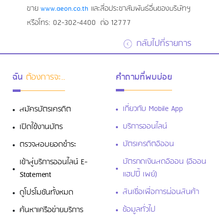
ขาย
www
.
aeon
.
co
.
th
และสื่อประชาสัมพันธ์อื่นของบริษัทฯ
หรือโทร:
02
-
302
-
4400
ต่อ 12777
กลับไปที่รายการ
ฉัน
ต้องการจะ..
คำถามที่พบบ่อย
เกี่ยวกับ Mobile App
สมัครบัตรเครดิต
บริการออนไลน์
เปิดใช้งานบัตร
บัตรเครดิตอิออน
ตรวจสอบยอดชำระ
บัตรกดเงินสดอิออน (อิออน
เข้าสู่บริการออนไลน์ E-
แฮปปี้ เพย์)
Statement
สินเชื่อเพื่อการผ่อนสินค้า
ดูโปรโมชันทั้งหมด
ข้อมูลทั่วไป
ค้นหาเครือข่ายบริการ