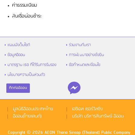
ค่าธรรมเนียม
สินเชื่อผ่อนชำระ
แผนผังเว็บไซต์
ร่วมงานกับเรา
ข้อมูลอิออน
การพัฒนาอย่างยั่งยืน
มาตรฐาน ISO ที่ได้รับการรับรอง
ข้อกำหนดและเงื่อนไข
นโยบายความเป็นส่วนตัว
ติดต่ออิออน
มูลนิธิอิออนประเทศไทย
เอซีเอส เซอร์วิสซิ่ง
อิออน(ไทยแลนด์)
บริษัท บริหารสินทรัพย์ อิออน
Copyright © 2026 AEON Thana Sinsap (Thailand) Public Company