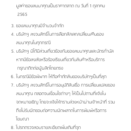
มูลค่าของสมนาคุณเป็นราคาตลาด ณ วันที่ 1
ตุลาคม
2565
ของสมนาคุณมีจำนวนจำกัด
บริษัทฯ สงวนสิทธิ์ในการเลือกสี/แลก/เปลี่ยน/คืนของ
สมนาคุณในทุกกรณี
บริษัทฯ มิได้มีส่วนเกี่ยวข้องกับของสมนาคุณและบัตรกำนัล
หากมีข้อสงสัยหรือร้องเรียนเกี่ยวกับสินค้าหรือบริการ
กรุณาติดต่อผู้ผลิตโดยตรง
ในกรณีมีข้อพิพาท ให้ถือคำตัดสินของบริษัทฯเป็นที่สุด
บริษัทฯ สงวนสิทธิ์ในการอนุมัติสินเชื่อ การเปลี่ยนแปลงของ
สมนาคุณ ตลอดจนเงื่อนไขต่างๆ ให้เป็นไปตามที่แจ้งใน
จดหมายเชิญ โดยจะแจ้งให้ทราบล่วงหน้าผ่านเจ้าหน้าที่ รวม
ถึงไม่รับผิดชอบต่อความผิดพลาดในการพิมพ์หรือการ
โฆษณา
โปรดตรวจสอบรายละเอียดเพิ่มเติมที่จุด