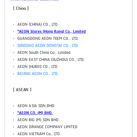
[ China ]
AEON (CHINA) CO., LTD.
*AEON Stores (Hong Kong) Co., Limited
GUANGDONG AEON TEEM CO., LTD.
QINGDAO AEON DONGTAI CO., LTD.
AEON South China Co., Limited
AEON EAST CHINA (SUZHOU) CO., LTD.
AEON (HUBEI) CO., LTD.
BEIJING AEON CO., LTD.
[ ASEAN ]
AEON ASIA SDN.BHD.
*AEON CO. (M) BHD.
AEON BIG (M) SDN.BHD.
AEON ORANGE COMPANY LIMITED
AEON VIETNAM Co., LTD