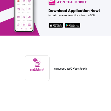
คะแนนอิออน แฮปปี้ พ้อยท์ คืออะไร
แฮปปี้พ้อยท์