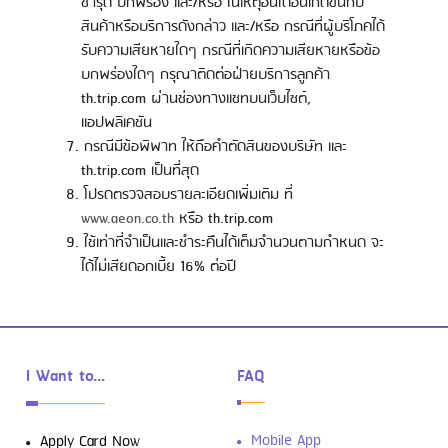
ชำรุด บกพร่อง และ/หรือ ในเหตุอื่นใดอันเกิดขึ้นกับ
สินค้าหรือบริการดังกล่าว และ/หรือ กรณีที่ผู้บริโภคได้
รับความเสียหายใดๆ กรณีที่เกิดความเสียหายหรือข้อ
บกพร่องใดๆ กรุณาติดต่อฝ่ายบริการลูกค้า
th.trip.com ผ่านช่องทางแชทบนเว็บไซต์,
แอปพลิเคชัน
กรณีมีข้อพิพาท ให้ถือคำตัดสินของบริษัท และ
th.trip.com เป็นที่สุด
โปรดตรวจสอบรายละเอียดเพิ่มเติม ที่
www.aeon.co.th
หรือ th.trip.com
ใช้เท่าที่จำเป็นและชำระคืนได้เต็มจำนวนตามกำหนด จะ
ได้ไม่เสียดอกเบี้ย 16% ต่อปี
I Want to...
FAQ
Mobile App
Apply Card Now