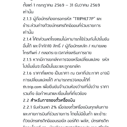
ตั้งแต่ 1 กรกฏาคม 2569 – 31 ธันวาคม 2569
เท่านั้น
2.1.3 ผู้ถือบัตรต้องกรอกรหัส “TRIPHLT7P” และ
ชำระส่วนต่างด้วยบัตรเครดิตอิออนที่ร่วมรายการ
เท่านั้น
2.1.4 โค้ดส่วนลดโรงแรมไม่สามารถใช้ร่วมกับโปรโมชัน
อื่นได้ และจำกัด10 สิทธิ์ / ผู้ถือบัตรหลัก / หมายเลข
โทรศัพท์ / ตลอดระยะเวลาส่งเสริมการขาย
2.1.5 หากมีการยกเลิกการจองหรือเปลี่ยนเเปลง รหัส
โปรโมชั่นจะถือเป็นโมฆะและถูกยกเลิก
2.1.6 ราคาที่แสดง เป็นราคา ณ เวลาที่ประกาศ อาจมี
การเปลี่ยนแปลงได้ สามารถตรวจสอบได้ที่
th.trip.com เพื่อยืนยันจำนวนห้องว่าง/ที่นั่งว่าง ราคา
รวมถึง ข้อกำหนดและเงื่อนไขที่เกี่ยวข้อง
2.2
สำหรับการจองตั๋วเครื่องบิน
2.2.1 รับส่วนลด 2% เมื่อจองตั๋วเครื่องบินทุกเส้นทาง
และสายการบินที่ร่วมรายการ โดยไม่มีขั้นต่ำ และชำระ
ด้วยบัตรเครดิตอิออนรอยัล ออร์คิด พลัส, บัตรเครดิต