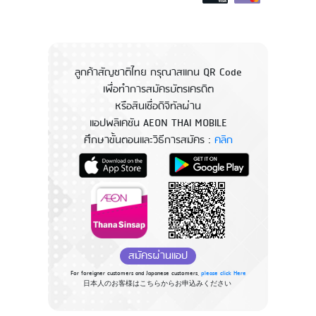
ลูกค้าสัญชาติไทย กรุณาสแกน QR Code
เพื่อทำการสมัครบัตรเครดิต
หรือสินเชื่อดิจิทัลผ่าน
แอปพลิเคชัน AEON THAI MOBILE
ศึกษาขั้นตอนและวิธีการสมัคร :
คลิก
สมัครผ่านแอป
For foreigner customers and Japanese customers,
please click Here
日本人のお客様はこちらからお申込みください