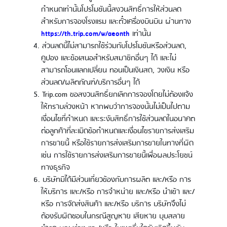
กำหนดเท่านั้นโปรโมชันนี้สงวนสิทธิ์การให้ส่วนลด
สำหรับการจองโรงแรม และตั๋วเครื่องบินบิน ผ่านทาง
https://th.trip.com/w/aeonth
เท่านั้น
ส่วนลดนี้ไม่สามารถใช้ร่วมกับโปรโมชันหรือส่วนลด,
คูปอง และข้อเสนอสำหรับสมาชิกอื่นๆ ได้ และไม่
สามารถโอนแลกเปลี่ยน ทอนเป็นเงินสด, วงเงิน หรือ
ส่วนลด/ผลิตภัณฑ์/บริการอื่นๆ ได้
Trip.com ขอสงวนสิทธิ์ยกเลิกการจองโดยไม่ต้องแจ้ง
ให้ทราบล่วงหน้า หากพบว่าการจองนั้นไม่เป็นไปตาม
เงื่อนไขที่กำหนด และระงับสิทธิ์การใช้ส่วนลดในอนาคต
ต่อลูกค้าที่ละเมิดข้อกำหนดและเงื่อนไขรายการส่งเสริม
การขายนี้ หรือใช้รายการส่งเสริมการขายในทางที่ผิด
เช่น การใช้รายการส่งเสริมการขายนี้เพื่อผลประโยชน์
ทางธุรกิจ
บริษัทมิได้มีส่วนเกี่ยวข้องกับการผลิต และ/หรือ การ
ให้บริการ และ/หรือ การจำหน่าย และ/หรือ นำเข้า และ/
หรือ การจัดส่งสินค้า และ/หรือ บริการ บริษัทจึงไม่
ต้องรับผิดชอบในกรณีสูญหาย เสียหาย บุบสลาย