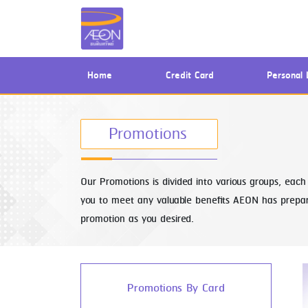
มั่นใจทุกจังหวะชีวิต ผ่อนประกัน
ออนไลน์กับอิออน ดอกเบี้ย 0%
นานสูงสุด 10 เดือน
(current)
Home
Credit Card
Personal 
ระยะเวลา :
1 มีนาคม 2566 เป็นต้นไป
บัตรที่ร่วมรายการ :
สินเชื่อดิจิทัล ยัวร์
Promotions
แคช และบัตรเครดิตอิออน
สถานที่ :
ผ่านทาง AEON THAI MOBILE
Application
Our Promotions is divided into various groups, eac
you to meet any valuable benefits AEON has prepare
promotion as you desired.
Promotions By Card