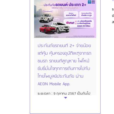
ร
บ
ส
ประกันภัยรถยนต์ 2+ จ่ายน้อย
แต่คุ้ม คุ้มครองอุบัติเหตุจากรถ
ชนรถ รถยนต์สูญหาย ไฟไหม้
ขับขี่มั่นใจทุกการเดินทางไปกับ
ไทยไพบูลย์ประกันภัย ผ่าน
AEON Mobile App.
ระยะเวลา :
9 ตุลาคม 2567 เป็นต้นไป
บัตรที่ร่วมรายการ :
สินเชื่อดิจิทัล ยัวร์
แคช และบัตรเครดิตอิออนทุกประเภท
(ยกเว้นบัตรเครดิตเพื่อองค์กร)