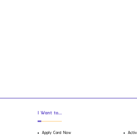
ระยะเวลา :
9 ตุลาคม 2567 เป็นต้นไป
บัตรที่ร่วมรายการ :
สินเชื่อดิจิทัล ยัวร์
แคช และบัตรเครดิตอิออนทุกประเภท
(ยกเว้นบัตรเครดิตเพื่อองค์กร)
สถานที่ร่วมรายการ :
ผ่านทาง AEON
THAI MOBILE Application
I Want to...
Travel Smart Insurance ยิ้มตล
อดทริป ไร้ความกังวลทุกการ
เดินทางไม่ว่าจะใกล้หรือไกล เจ็บ
Apply Card Now
Acti