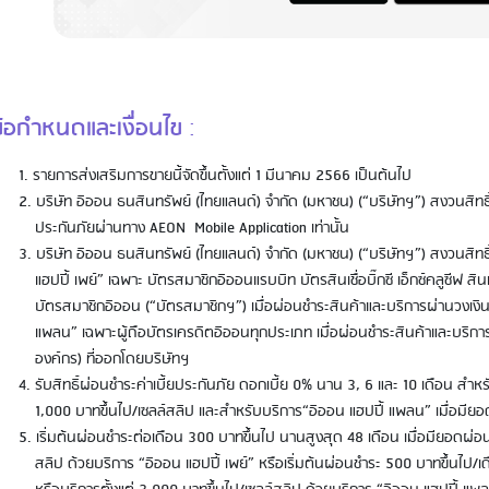
ข้อกำหนดและเงื่อนไข
:
รายการส่งเสริมการขายนี้จัดขึ้นตั้งแต่ 1 มีนาคม 2566 เป็นต้นไป
บริษัท อิออน ธนสินทรัพย์ (ไทยแลนด์) จำกัด (มหาชน) (“บริษัทฯ”) สงวนสิท
ประกันภัยผ่านทาง AEON Mobile Application เท่านั้น
บริษัท อิออน ธนสินทรัพย์ (ไทยแลนด์) จำกัด (มหาชน) (“บริษัทฯ”) สงวนสิท
แฮปปี้ เพย์” เฉพาะ บัตรสมาชิกอิออนแรบบิท บัตรสินเชื่อบิ๊กซี เอ็กซ์คลูซีฟ สิน
บัตรสมาชิกอิออน (“บัตรสมาชิกฯ”) เมื่อผ่อนชำระสินค้าและบริการผ่านวงเงินส
แพลน” เฉพาะผู้ถือบัตรเครดิตอิออนทุกประเภท เมื่อผ่อนชำระสินค้าและบริการ
องค์กร) ที่ออกโดยบริษัทฯ
รับสิทธิ์ผ่อนชำระค่าเบี้ยประกันภัย ดอกเบี้ย 0% นาน 3, 6 และ 10 เดือน สำหรับ
1,000 บาทขึ้นไป/เซลล์สลิป และสำหรับบริการ“อิออน แฮปปี้ แพลน” เมื่อมียอดใ
เริ่มต้นผ่อนชำระต่อเดือน 300 บาทขึ้นไป นานสูงสุด 48 เดือน เมื่อมียอดผ่อนช
สลิป ด้วยบริการ “อิออน แฮปปี้ เพย์” หรือเริ่มต้นผ่อนชำระ 500 บาทขึ้นไป/เ