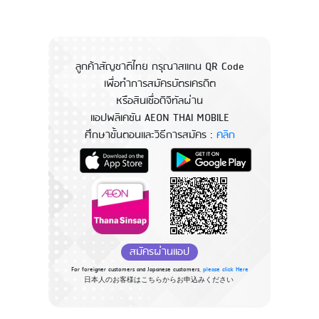
ลูกค้าสัญชาติไทย กรุณาสแกน QR Code
เพื่อทำการสมัครบัตรเครดิต
หรือสินเชื่อดิจิทัลผ่าน
แอปพลิเคชัน AEON THAI MOBILE
ศึกษาขั้นตอนและวิธีการสมัคร :
คลิก
สมัครผ่านแอป
For foreigner customers and Japanese customers,
please click Here
日本人のお客様はこちらからお申込みください