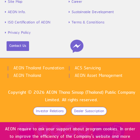
Site Map
Career
AEON Info.
Sustainable Development
ISO Certification of AEON
Terms & Conditions
Privacy Policy
Contact Us
AEON Thailand Foundation
ACS Servicing
AEON Thailand
AEON Asset Management
Copyright © 2026 AEON Thana Sinsap (Thailand) Public Company
Limited. All rights reserved.
Investor Relations
Dealer Subscription
AEON require to ask your support about program cookies. In order
to improve the efficiency of the Company's website and more