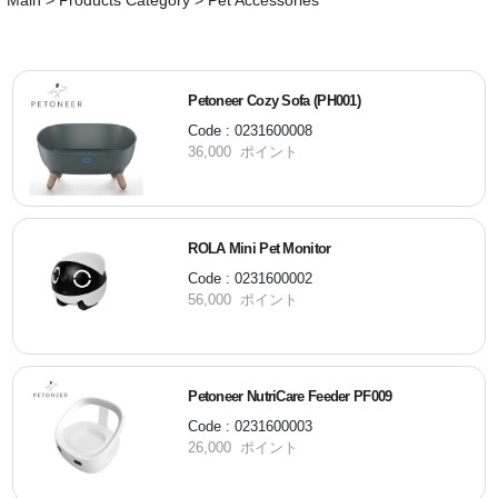
Main
>
Products Category
>
Pet Accessories
Petoneer Cozy Sofa (PH001)
Code : 0231600008
36,000 ポイント
ROLA Mini Pet Monitor
Code : 0231600002
56,000 ポイント
Petoneer NutriCare Feeder PF009
Code : 0231600003
26,000 ポイント