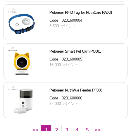
Petoneer RFID Tag for NutriCare PA001
Code : 0231600004
3,500 ポイント
Petoneer Smart Pet Cam PC001
Code : 0231600005
15,000 ポイント
Petoneer NutriVue Feeder PF008
Code : 0231600006
32,000 ポイント
<<
1
2
3
4
5
>>