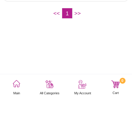
<<
1
>>
0
利用規約
プライバシーポリシー
サイトマップ
Cart
Main
My Account
All Categories
Copyright © 2021 AEON Thana Sinsap (Thailand) Public Company Limited. All rights
reserved.