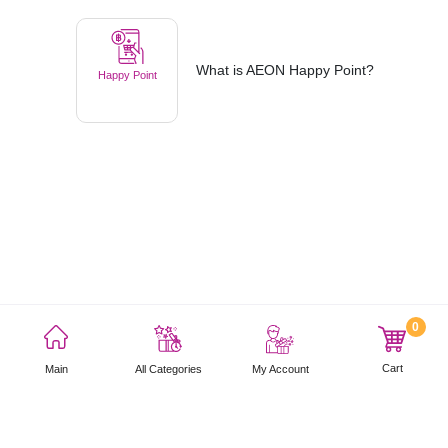
What is AEON Happy Point?
Happy Point
0
利用規約
プライバシーポリシー
サイトマップ
Cart
Main
My Account
All Categories
Copyright © 2021 AEON Thana Sinsap (Thailand) Public Company Limited. All rights
reserved.