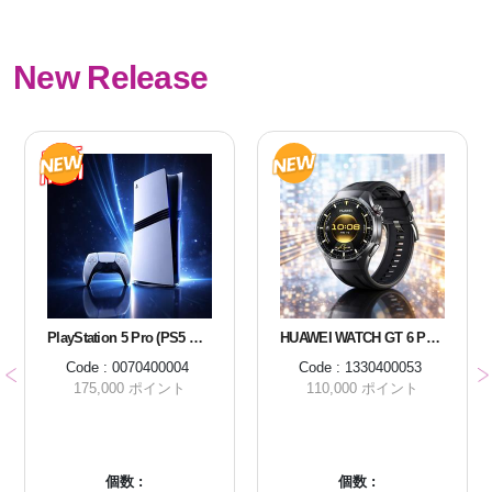
New Release
PlayStation 5 Pro (PS5 Pro)
HUAWEI WATCH GT 6 PRO 46MM BLACK
Code : 0070400004
Code : 1330400053
175,000 ポイント
110,000 ポイント
個数 :
個数 :