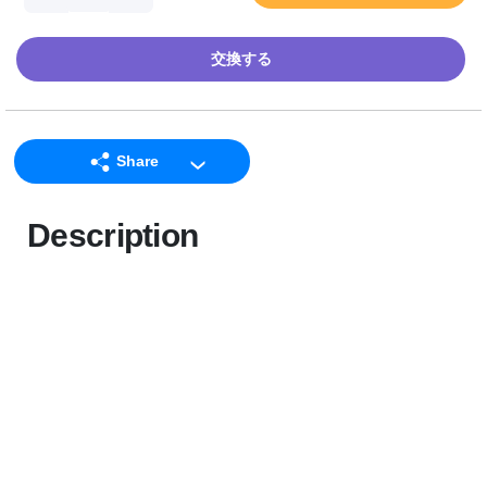
交換する
Share
LINE
Description
Facebook
Twitter
Email