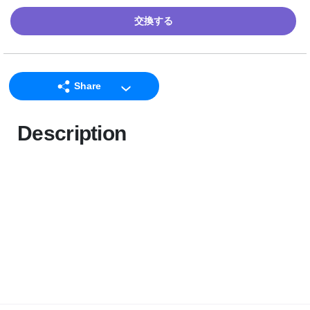
交換する
Share
LINE
Description
Facebook
Twitter
Email