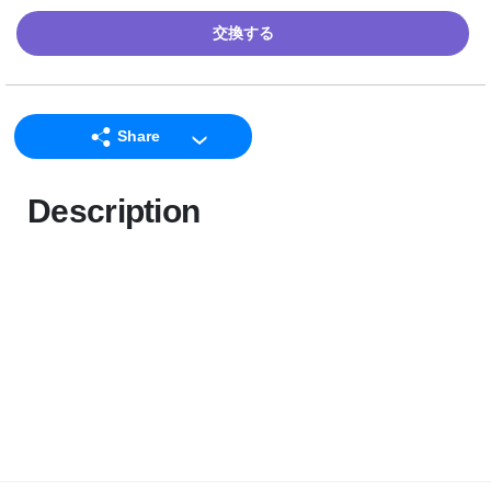
交換する
Share
LINE
Description
Facebook
Twitter
Email