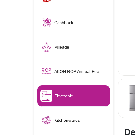
Cashback
Mileage
AEON ROP Annual Fee
Electronic
Kitchenwares
De