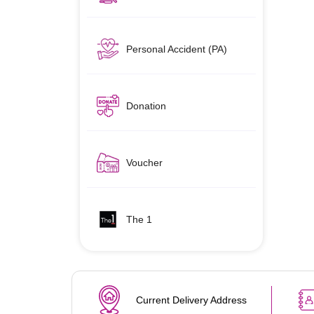
Personal Accident (PA)
Donation
Voucher
The 1
Current Delivery Address