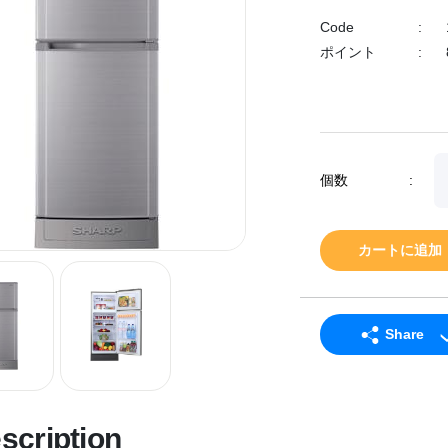
Code
:
ポイント
:
個数
:
カートに追加
Share
LINE
Facebook
scription
Twitter