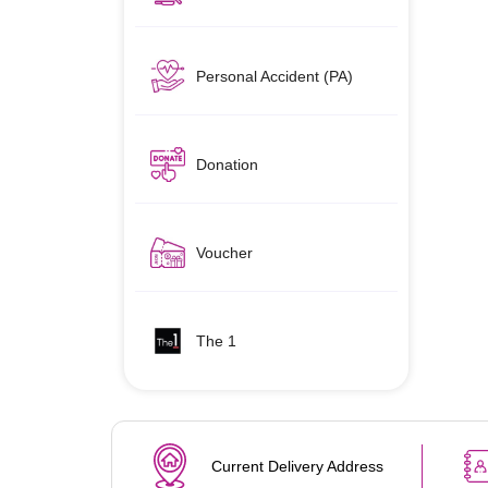
Personal Accident (PA)
Donation
Voucher
The 1
Current Delivery Address