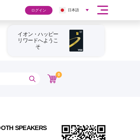
日本語
ログイン
イオン・ハッピー
リワードへようこ
そ
0
OOTH SPEAKERS