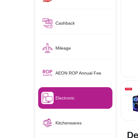
Cashback
Mileage
AEON ROP Annual Fee
Electronic
Kitchenwares
De