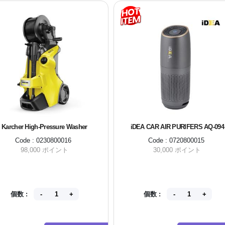
Karcher High-Pressure Washer
iDEA CAR AIR PURIFERS AQ-094
Code : 0230800016
Code : 0720800015
98,000 ポイント
30,000 ポイント
個数 :
個数 :