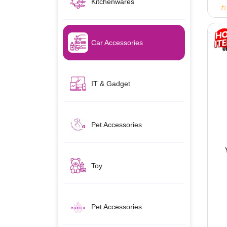
Kitchenwares
カ
Car Accessories
IT & Gadget
Pet Accessories
Toy
Pet Accessories