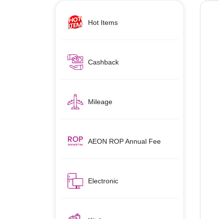
Hot Items
Cashback
Mileage
AEON ROP Annual Fee
Electronic