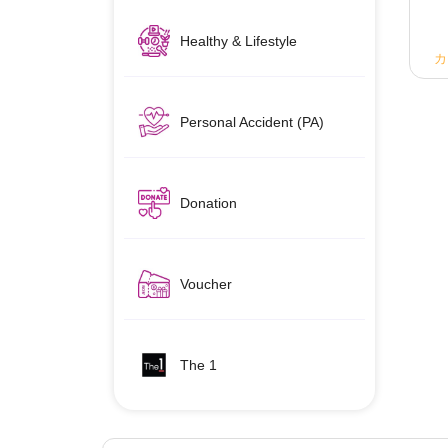
Healthy & Lifestyle
カ
Personal Accident (PA)
Donation
Voucher
The 1