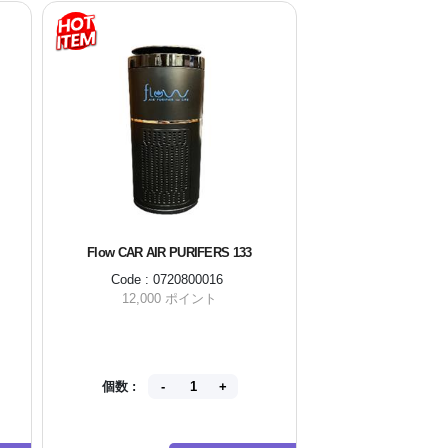
Flow CAR AIR PURIFERS 133
3M Car Car
Code : 0720800016
Code 
12,000 ポイント
6,
個数 :
個数 :