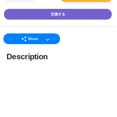
交換する
Share
LINE
Description
Facebook
Twitter
Email