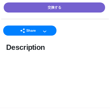
交換する
Share
LINE
Description
Facebook
Twitter
Email