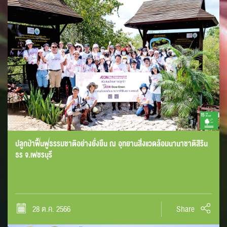
ปลูกป่าฟื้นฟูธรรมชาติอย่างยั่งยืน ณ อุทยานสิ่งแวดล้อมนานาชาติสิริน
ธร จ.เพชรบุรี
28 ต.ค. 2566
Share