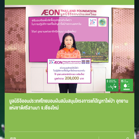
มูลนิธิอิออนประเทศไทยมอบเงินสนับสนุนโครงการแก้ปัญหาไฟป่า อุทยาน
แห่งชาติศรีลานนา จ.เชียงใหม่