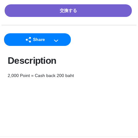
交換する
Share
LINE
Description
Facebook
Twitter
2,000 Point = Cash back 200 baht
Email