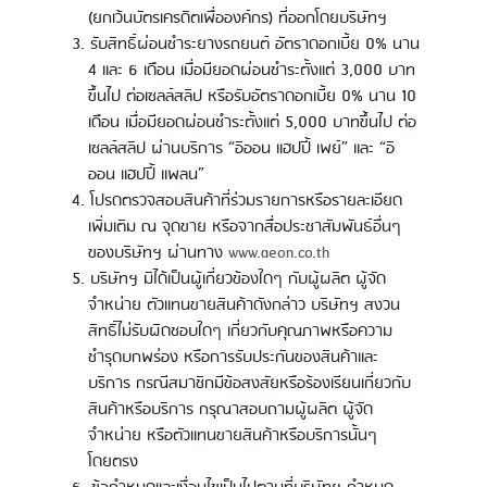
(ยกเว้นบัตรเครดิตเพื่อองค์กร) ที่ออกโดยบริษัทฯ
รับสิทธิ์ผ่อนชำระยางรถยนต์ อัตราดอกเบี้ย 0% นาน
4 และ 6 เดือน เมื่อมียอดผ่อนชำระตั้งแต่ 3,000 บาท
ขึ้นไป ต่อเซลล์สลิป หรือรับอัตราดอกเบี้ย 0% นาน 10
เดือน เมื่อมียอดผ่อนชำระตั้งแต่ 5,000 บาทขึ้นไป ต่อ
เซลล์สลิป ผ่านบริการ “อิออน แฮปปี้ เพย์” และ “อิ
ออน แฮปปี้ แพลน”
โปรดตรวจสอบสินค้าที่ร่วมรายการหรือรายละเอียด
เพิ่มเติม ณ จุดขาย หรือจากสื่อประชาสัมพันธ์อื่นๆ
ของบริษัทฯ ผ่านทาง
www.aeon.co.th
บริษัทฯ มิได้เป็นผู้เกี่ยวข้องใดๆ กับผู้ผลิต ผู้จัด
จำหน่าย ตัวแทนขายสินค้าดังกล่าว บริษัทฯ สงวน
สิทธิ์ไม่รับผิดชอบใดๆ เกี่ยวกับคุณภาพหรือความ
ชำรุดบกพร่อง หรือการรับประกันของสินค้าและ
บริการ กรณีสมาชิกมีข้อสงสัยหรือร้องเรียนเกี่ยวกับ
สินค้าหรือบริการ กรุณาสอบถามผู้ผลิต ผู้จัด
จำหน่าย หรือตัวแทนขายสินค้าหรือบริการนั้นๆ
โดยตรง