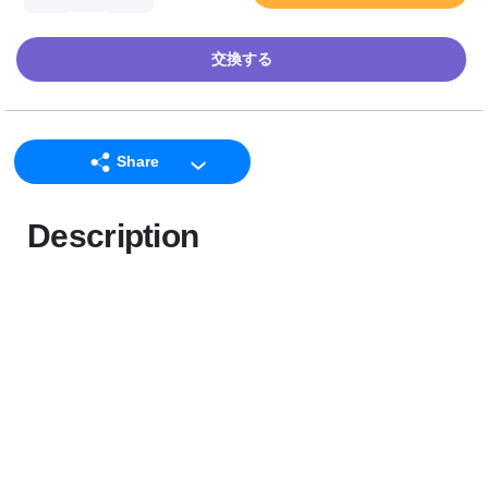
交換する
Share
LINE
Description
Facebook
Twitter
Email