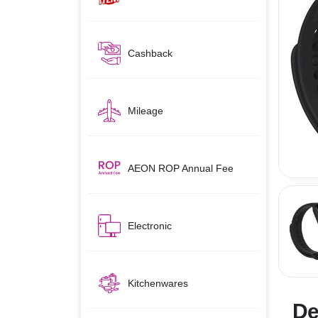
Cashback
Mileage
AEON ROP Annual Fee
Electronic
Kitchenwares
De