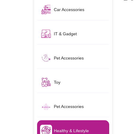
Car Accessories
IT & Gadget
Pet Accessories
Toy
Pet Accessories
Healthy & Lifestyle