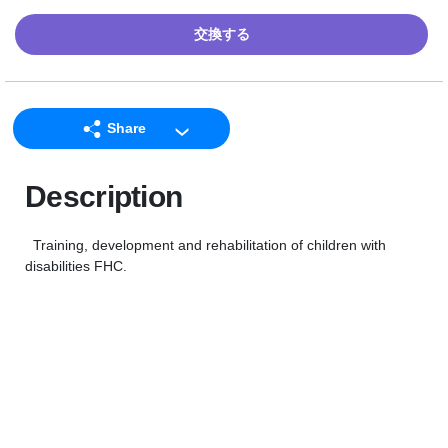
交換する
Share
LINE
Description
Facebook
Twitter
Training, development and rehabilitation of children with
Email
disabilities FHC.