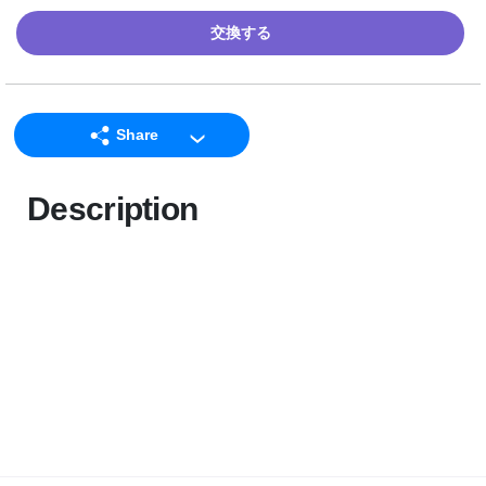
交換する
Share
LINE
Description
Facebook
Twitter
Email