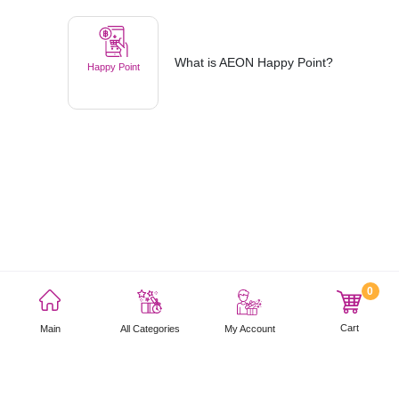
What is AEON Happy Point?
Happy Point
0
利用規約
プライバシーポリシー
サイトマップ
Cart
Main
My Account
All Categories
Copyright © 2021 AEON Thana Sinsap (Thailand) Public Company Limited. All rights
reserved.