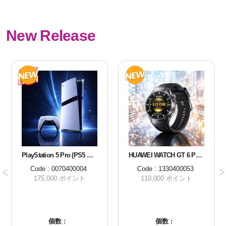
New Release
PlayStation 5 Pro (PS5 Pro)
HUAWEI WATCH GT 6 PRO 46MM BLACK
Code : 0070400004
Code : 1330400053
175,000 ポイント
110,000 ポイント
個数 :
個数 :