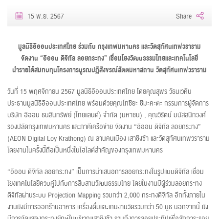
15 พ.ย. 2567
Share
มูลนิธิอิออนประเทศไทย ร่วมกับ
กรุงเทพมหานคร
และวัดสุทัศนเทพวราราม
จัดงาน
“อิออน ดิจิทัล ลอยกระทง” เชื่อมโยงวัฒนธรรมไทยและเทคโนโลยี
นำรายได้สมทบทุนโครงการบูรณปฏิสังขรณ์สัตตมหาสถาน วัดสุทัศนเทพวราราม
วันที่ 15 พฤศจิกายน 2567 มูลนิธิอิออนประเทศไทย โดยคุณสุพร วัธนเวคิน
ประธานมูลนิธิอิออนประเทศไทย พร้อมด้วยคุณโทชิยะ ชิมะคะตะ กรรมการผู้จัดการ
บริษัท อิออน ธนสินทรัพย์ (ไทยแลนด์) จำกัด (มหาชน) , คุณวิรัตน์ มนัสสนิทวงศ์
รองปลัดกรุงเทพมหานคร และภาคีเครือข่าย จัดงาน “อิออน ดิจิทัล ลอยกระทง”
(AEON Digital Loy Krathong) ณ ลานคนเมือง เสาชิงช้า และวัดสุทัศนเทพวราราม
โดยงานในครั้งนี้ถือเป็นหนึ่งในไฮไลต์สำคัญของกรุงเทพมหานคร
“อิออน ดิจิทัล ลอยกระทง” เป็นการนำเสนอการลอยกระทงในรูปแบบดิจิทัล เชื่อม
โยงเทคโนโลยีควบคู่ไปกับการสืบสานวัฒนธรรมไทย โดยในงานมีผู้ร่วมลอยกระทง
ดิจิทัลผ่านระบบ Projection Mapping รวมกว่า 2,000 กระทงดิจิทัล อีกทั้งภายใน
งานยังมีการออกร้านอาหาร เครื่องดื่มและเกมงานวัดรวมกว่า 50 บูธ นอกจากนี้ ยัง
มีการจัดแสดงกระทงยักษ์ในบริเวณเสาชิงช้า รวมถึงการลอยประทีปเพื่อสักการะรอย