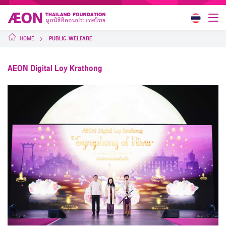
HOME
PUBLIC-WELFARE
AEON Digital Loy Krathong