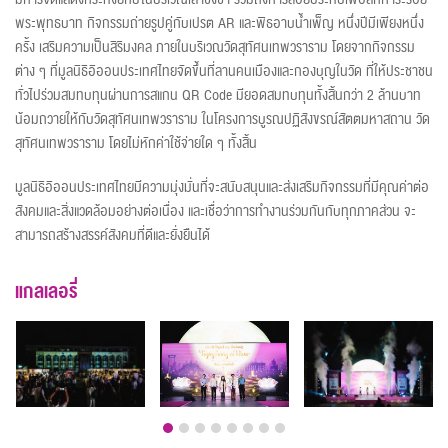
พระพุทธบาท กิจกรรมถ่ายรูปคู่กับเปรต AR และพิธอาบน้ำเพ็ญ หนึ่งปีมีเพียงหนึ่ง
ครั้ง เสริมความเป็นสิริมงคล ภายในบริเวณวัดสุทัศนเทพวราราม โดยจากกิจกรรม
ต่าง ๆ ที่มูลนิธิอิออนประเทศไทยจัดขึ้นที่ลานคนเมืองและกองบุญในวัด ที่ให้ประชาชน
ทั่วไปร่วมสมทบทุนผ่านการสแกน QR Code มียอดสมทบทุนทั้งสิ้นกว่า 2 ล้านบาท
น้อมถวายให้กับวัดสุทัศนเทพวราราม ในโครงการบูรณปฏิสังขรณ์สัตตมหาสถาน วัด
สุทัศนเทพวราราม โดยไม่หักค่าใช้จ่ายใด ๆ ทั้งสิ้น
มูลนิธิอิออนประเทศไทยมีความมุ่งมั่นที่จะสนับสนุนและส่งเสริมกิจกรรมที่มีคุณค่าต่อ
สังคมและสิ่งแวดล้อมอย่างต่อเนื่อง และเชื่อว่าการทำงานร่วมกันกับทุกภาคส่วน จะ
สามารถสร้างสรรค์สังคมที่ดีและยั่งยืนได้
แกลเลอรี่