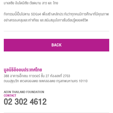
มาเลเซีย อินโดนีเซีย เวียดนาม ลาว และ ไทย
กิจกรรมนี้เป็นไปตาม SDGs4 เพื่อสร้างหลักประกันว่าทุกคนมีการศึกษาที่มีคุณภาพ
อย่างครอบคลุมและเท่าเทียม และสนับสนุนโอกาสในเรียนรู้ตลอดชีวิต
BACK
มูลนิธิอิออนประเทศไทย
388 อาคารเอ็กเชน ทาวเวอร์ ชั้น 27 ห้องเลขที่ 2703
ถนนสุขุมวิท แขวงคลองเตย เขตคลองเตย กรุงเทพมหานคร 10110
AEON THAILAND FOUNDATION
CONTACT
02 302 4612