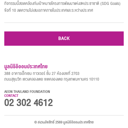
กิจกรรมนี้สอดคล้องกับเป้าหมายโครงการพัฒนาแห่งสหประชาชาติ (SDG Goals)
ข้อที่ 10 ลดความไม่เสมอภาคภายในประเทศและระหว่างประเทศ
BACK
มูลนิธิอิออนประเทศไทย
388 อาคารเอ็กเชน ทาวเวอร์ ชั้น 27 ห้องเลขที่ 2703
ถนนสุขุมวิท แขวงคลองเตย เขตคลองเตย กรุงเทพมหานคร 10110
AEON THAILAND FOUNDATION
CONTACT
02 302 4612
© สงวนลิขสิทธิ์ 2569 มูลนิธิอิออนประเทศไทย