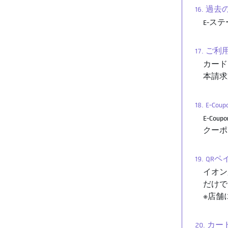
16. 
E-ス
17. ご
カード
本請求
18. E-
E-Co
クーポ
19. Q
イオン加
だけで
※店舗
20. 