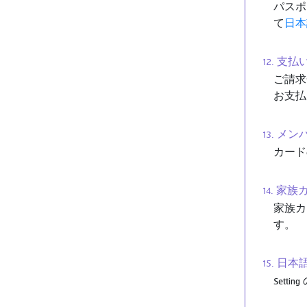
パスポ
て
日本
12. 
ご請求
お支払
13. 
カード
14. 
家族カ
す。
15. 
Sett