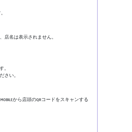
す。
、店名は表示されません。
です。
ださい。
HAI MOBILEから店頭のQRコードをスキャンする