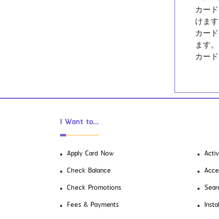
カード
けます
カード
ます。
カード
I Want to...
Apply Card Now
Acti
Check Balance
Acce
Check Promotions
Sear
Fees & Payments
Inst