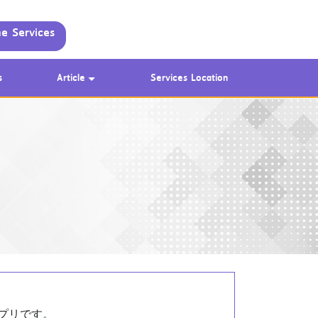
ne Services
s
Article
Services Location
アプリです。