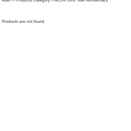
Main
>
Products Category
>
AEON 33rd Year Anniversary
Products are not found.