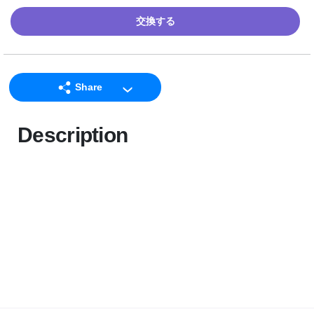
交換する
Share
LINE
Description
Facebook
Twitter
Email