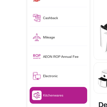
Cashback
Mileage
AEON ROP Annual Fee
Electronic
Kitchenwares
De