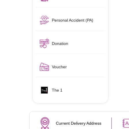
Personal Accident (PA)
Donation
Voucher
The 1
Current Delivery Address