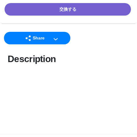
交換する
Share
LINE
Description
Facebook
Twitter
Email