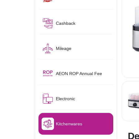
Cashback
Mileage
AEON ROP Annual Fee
Electronic
Kitchenwares
De