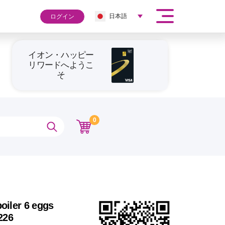
日本語
ログイン
イオン・ハッピー
リワードへようこ
そ
0
iler 6 eggs
226