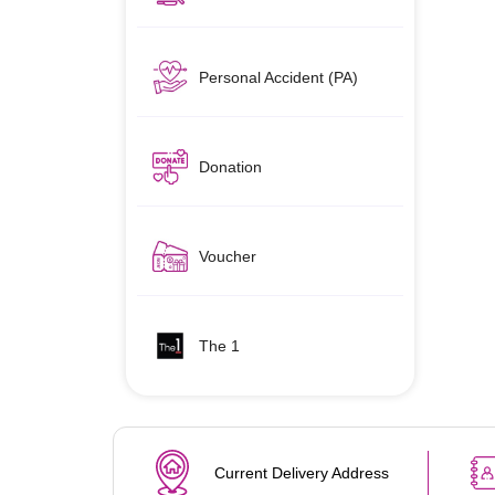
Personal Accident (PA)
Donation
Voucher
The 1
Current Delivery Address