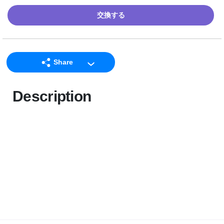
交換する
Share
LINE
Description
Facebook
Twitter
Email