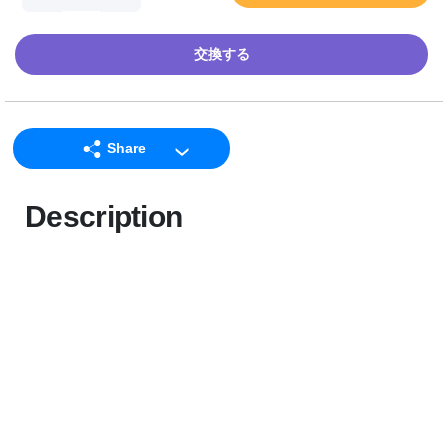
交換する
Share
LINE
Description
Facebook
Twitter
Email