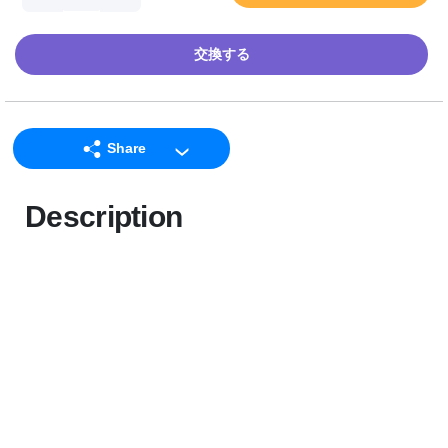
交換する
Share
LINE
Description
Facebook
Twitter
Email